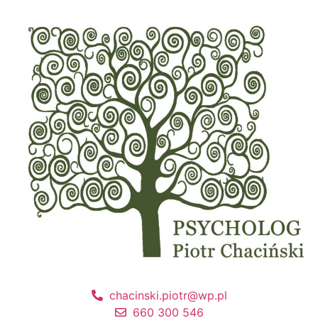
chacinski.piotr@wp.pl
660 300 546