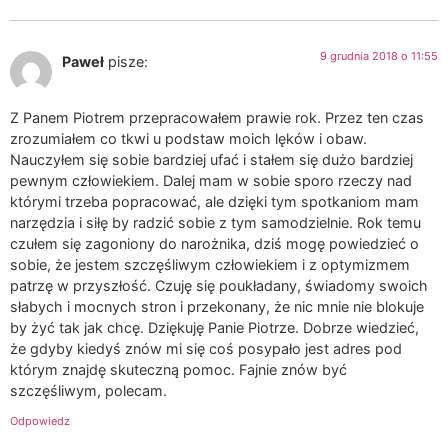
9 grudnia 2018 o 11:55
Paweł
pisze:
Z Panem Piotrem przepracowałem prawie rok. Przez ten czas
zrozumiałem co tkwi u podstaw moich lęków i obaw.
Nauczyłem się sobie bardziej ufać i stałem się dużo bardziej
pewnym człowiekiem. Dalej mam w sobie sporo rzeczy nad
którymi trzeba popracować, ale dzięki tym spotkaniom mam
narzędzia i siłę by radzić sobie z tym samodzielnie. Rok temu
czułem się zagoniony do narożnika, dziś mogę powiedzieć o
sobie, że jestem szczęśliwym człowiekiem i z optymizmem
patrzę w przyszłość. Czuję się poukładany, świadomy swoich
słabych i mocnych stron i przekonany, że nic mnie nie blokuje
by żyć tak jak chcę. Dziękuję Panie Piotrze. Dobrze wiedzieć,
że gdyby kiedyś znów mi się coś posypało jest adres pod
którym znajdę skuteczną pomoc. Fajnie znów być
szczęśliwym, polecam.
Odpowiedz