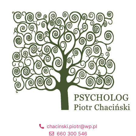
chacinski.piotr@wp.pl
660 300 546