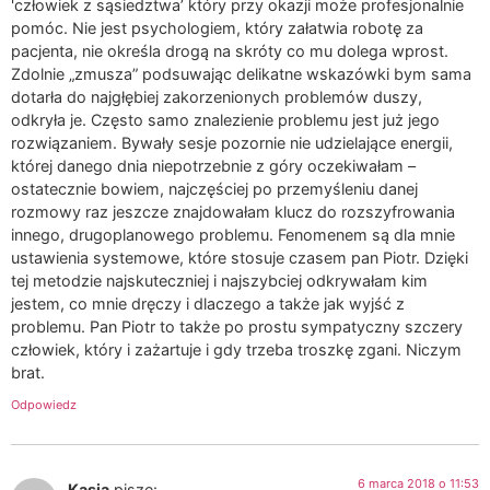
'człowiek z sąsiedztwa’ który przy okazji może profesjonalnie
pomóc. Nie jest psychologiem, który załatwia robotę za
pacjenta, nie określa drogą na skróty co mu dolega wprost.
Zdolnie „zmusza” podsuwając delikatne wskazówki bym sama
dotarła do najgłębiej zakorzenionych problemów duszy,
odkryła je. Często samo znalezienie problemu jest już jego
rozwiązaniem. Bywały sesje pozornie nie udzielające energii,
której danego dnia niepotrzebnie z góry oczekiwałam –
ostatecznie bowiem, najczęściej po przemyśleniu danej
rozmowy raz jeszcze znajdowałam klucz do rozszyfrowania
innego, drugoplanowego problemu. Fenomenem są dla mnie
ustawienia systemowe, które stosuje czasem pan Piotr. Dzięki
tej metodzie najskuteczniej i najszybciej odkrywałam kim
jestem, co mnie dręczy i dlaczego a także jak wyjść z
problemu. Pan Piotr to także po prostu sympatyczny szczery
człowiek, który i zażartuje i gdy trzeba troszkę zgani. Niczym
brat.
Odpowiedz
6 marca 2018 o 11:53
Kasia
pisze: