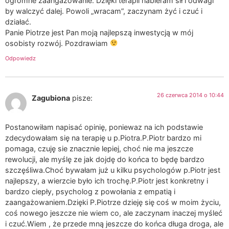
ogromne zaangażowanie. Dzięki terapii nabieram sił i odwagi
by walczyć dalej. Powoli „wracam”, zaczynam żyć i czuć i
działać.
Panie Piotrze jest Pan moją najlepszą inwestycją w mój
osobisty rozwój. Pozdrawiam
Odpowiedz
26 czerwca 2014 o 10:44
Zagubiona
pisze:
Postanowiłam napisać opinię, poniewaz na ich podstawie
zdecydowałam się na terapię u p.Piotra.P.Piotr bardzo mi
pomaga, czuję sie znacznie lepiej, choć nie ma jeszcze
rewolucji, ale myślę ze jak dojdę do końca to będę bardzo
szczęśliwa.Choć bywałam już u kilku psychologów p.Piotr jest
najlepszy, a wierzcie było ich trochę.P.Piotr jest konkretny i
bardzo ciepły, psycholog z powołania z empatią i
zaangażowaniem.Dzięki P.Piotrze dzieję się coś w moim życiu,
coś nowego jeszcze nie wiem co, ale zaczynam inaczej myśleć
i czuć.Wiem , że przede mną jeszcze do końca długa droga, ale