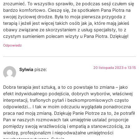
zrozumieć. To wszystko sprawiło, że podczas sesji czułem się
bardzo komfortowo. Cieszę się, że spotkałem Pana Piotra na
swojej życiowej drodze. Była to moja pierwsza przygoda z
terapią i jeżeli jest więcej takich osób jak ja, które mają jakieś
obawy związane ze skorzystaniem z usług specjalisty, to z
czystym sumieniem polecam wizyty u Pana Piotra. Dziękuję!
Odpowiedz
20 listopada 2023 o 13:15
Sylwia
pisze:
Dobra terapia jest sztuką, a to co powstaje to zmiana – jako
efekt indywidualnego podejścia, dobrych wyborów, właściwej
interpretacji, trafionych pytań i bezkompromisowych często
odpowiedzi… I tak w moim odczuciu wyglądała ponadroczna
praca nad moją zmianą. Dziękuję Panie Piotrze za to, że potrafił
Pan w naszych rozmowach tak umiejętnie ustalać proporcje
pomiędzy swoją wrażliwością i empatią a stanowczością, za
wiedzę, profesjonalizm i niepodważalne umiejętności