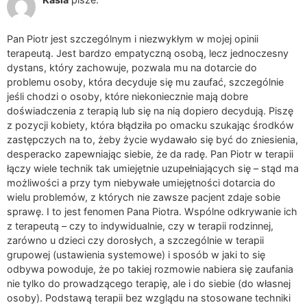
Pan Piotr jest szczególnym i niezwykłym w mojej opinii
terapeutą. Jest bardzo empatyczną osobą, lecz jednoczesny
dystans, który zachowuje, pozwala mu na dotarcie do
problemu osoby, która decyduje się mu zaufać, szczególnie
jeśli chodzi o osoby, które niekoniecznie mają dobre
doświadczenia z terapią lub się na nią dopiero decydują. Piszę
z pozycji kobiety, która błądziła po omacku szukając środków
zastępczych na to, żeby życie wydawało się być do zniesienia,
desperacko zapewniając siebie, że da radę. Pan Piotr w terapii
łączy wiele technik tak umiejętnie uzupełniających się – stąd ma
możliwości a przy tym niebywałe umiejętności dotarcia do
wielu problemów, z których nie zawsze pacjent zdaje sobie
sprawę. I to jest fenomen Pana Piotra. Wspólne odkrywanie ich
z terapeutą – czy to indywidualnie, czy w terapii rodzinnej,
zarówno u dzieci czy dorosłych, a szczególnie w terapii
grupowej (ustawienia systemowe) i sposób w jaki to się
odbywa powoduje, że po takiej rozmowie nabiera się zaufania
nie tylko do prowadzącego terapię, ale i do siebie (do własnej
osoby). Podstawą terapii bez wzglądu na stosowane techniki