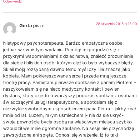
Odpowiedz
28 stycznia 2018 o 13:00
Gerta
pisze:
Nietypowy psychoterapeuta. Bardzo empatyczna osoba,
jednak w swoistym wydaniu. Pomógł mi pogodzić się z
przykrymi wspomnieniami z dzieciństwa, znaleźć zrozumienie
dla siebie i bliskich osób, którym ciężko było wybaczyć błędy.
Skleił moją rozsypaną dawno temu myśl czy i ile znaczę jako
kobieta. Mam pokiereszowane serce i przede mną jeszcze
trochę pracy. Pamiętam pierwsze spotkanie z panem Piotrem –
naszykowałam się na nieco medyczny kontakt i pewien
dystans, który często towarzyszy podczas spotkań z osobami
świadczącymi usługi terapeutyczne, a spotkałam się z
niezwykle swobodnym usposobieniem pana Piotra – jakby znał
mnie od lat. Luzem, miłym uśmiechem i- nie da sie ukryć-
swoją pewnością bycia osobą na właściwym miejscu szybko
wzbudził we mnie ogromne zaufanie. Na sesje nie przychodzę
zawstydzona ani spięta. Odnosi się wrażenie, iż to taki