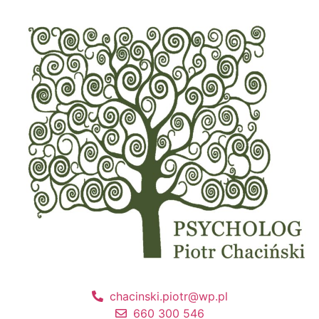
chacinski.piotr@wp.pl
660 300 546