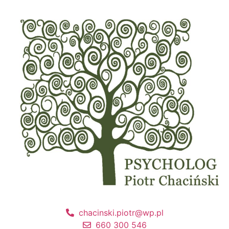
chacinski.piotr@wp.pl
660 300 546