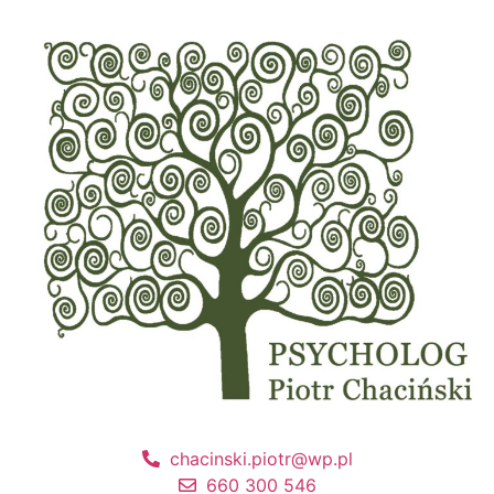
chacinski.piotr@wp.pl
660 300 546