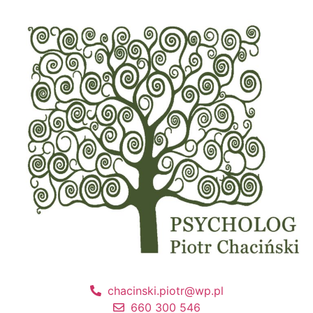
chacinski.piotr@wp.pl
660 300 546