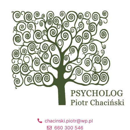
chacinski.piotr@wp.pl
660 300 546