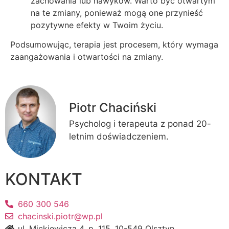
zachowania lub nawyków. Warto być otwartym
na te zmiany, ponieważ mogą one przynieść
pozytywne efekty w Twoim życiu.
Podsumowując, terapia jest procesem, który wymaga
zaangażowania i otwartości na zmiany.
Piotr Chaciński
Psycholog i terapeuta z ponad 20-
letnim doświadczeniem.
KONTAKT
660 300 546
chacinski.piotr@wp.pl
ul. Mickiewicza 4, p. 115, 10-549 Olsztyn